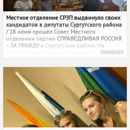
Местное отделение СРЗП выдвинуло своих
кандидатов в депутаты Сургутского района
/
28 июня прошёл Совет Местного
отделении партии
СПРАВЕДЛИВАЯ РОССИЯ
– ЗА ПРАВДУ
в Сургутском районе. На
повестке дня стояло выдвижение
17 июля 2023
кандидатов в депутаты на выборы глав и
представительных органов местного
самоуправления в Сургутском районе
Ханты-Мансийского автономного округа-
Югры.