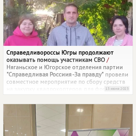
Справедливороссы Югры продолжают
оказывать помощь участникам СВО
/
Няганьское и Югорское отделения партии
"Справедливая Россиия -За правду"
провели
совместное мероприятие по сбору средств
на закупку квадрокоптеров для фронта
13 июня 2023
Специальной Военной Операции.