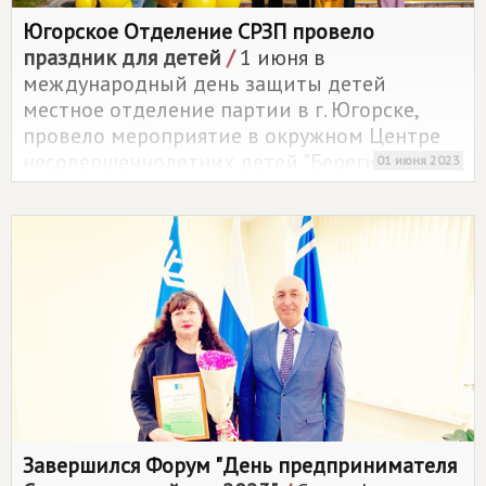
Югорское Отделение СРЗП провело
праздник для детей
/
1 июня в
международный день защиты детей
местное отделение партии в г. Югорске,
провело мероприятие в окружном Центре
несовершеннолетних детей "Берегиня" в п.
01 июня 2023
Пионерский.
Завершился Форум "День предпринимателя