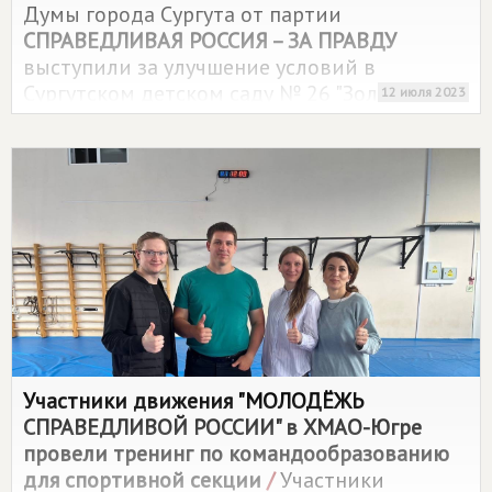
Думы города Сургута от партии
СПРАВЕДЛИВАЯ РОССИЯ – ЗА ПРАВДУ
выступили за улучшение условий в
Сургутском детском саду № 26 "Золотая
12 июля 2023
рыбка" – установку автоматических ворот и
приобретение "обувниц" для малышей.
Участники движения "МОЛОДЁЖЬ
СПРАВЕДЛИВОЙ РОССИИ" в ХМАО-Югре
провели тренинг по командообразованию
для спортивной секции
/
Участники