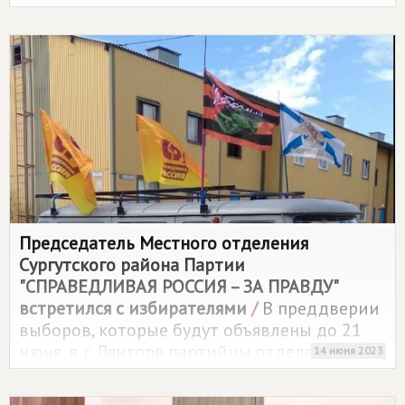
организаций, в которых начались ремонты.
В числе вызвавшихся от партии
"
СПРАВЕДЛИВАЯ РОССИЯ – ЗА ПРАВДУ
" были
Дмитрий Гордеев и Михаил Гринченко.
Председатель Местного отделения
Сургутского района Партии
"
СПРАВЕДЛИВАЯ РОССИЯ – ЗА ПРАВДУ
"
встретился с избирателями
/
В преддверии
выборов, которые будут объявлены до 21
июня, в г. Лянторе партийцы отделения
14 июня 2023
Сургутского района "СРЗП" провели череду
встреч с жителями и работниками города.