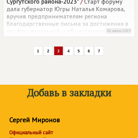
Сургутского района-2023"
/
Старт форуму
дала губернатор Югры Наталья Комарова,
вручив предпринимателям региона
благодарственные письма за достижения в
профессиональной и общественной
01 июня 2023
деятельности.
1
2
3
4
5
6
7
Добавь в закладки
Сергей Миронов
Официальный сайт