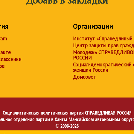
Добавь в закладки
тия
Организации
ram
Институт «Справедливый
Центр защиты прав граж
акте
Молодежь СПРАВЕДЛИВО
РОССИИ
лассники
Социал-демократический 
be
женщин России
Домсовет
Социалистическая политическая партия
СПРАВЕДЛИВАЯ РОССИЯ
альное отделение партии в Ханты-Мансийском автономном округе
© 2006-2026
Политика в отношении обработки персональных данных