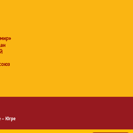
 мир»
дан
Й
союз
 – Югре