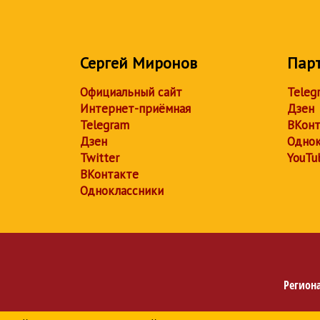
Сергей Миронов
Пар
Официальный сайт
Teleg
Интернет-приёмная
Дзен
Telegram
ВКонт
Дзен
Однок
Twitter
YouTu
ВКонтакте
Одноклассники
Регион