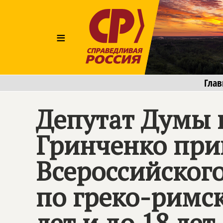
≡
Глав
Депутат Думы 
Гринченко при
Всероссийского
по греко-римс
лет и до 18 лет