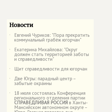
Новости
Евгений Чуриков: "Пора прекратить
˙
коммунальный грабёж югорчан"
Екатерина Михайлова: "Округ
˙
должен стать территорией заботы
и справедливости"
Щит справедливости для югорчан
˙
Две Югры: парадный центр –
˙
забытые окраины
18 июля состоялась Конференция
˙
регионального отделения партии
СПРАВЕДЛИВАЯ РОССИЯ
в Ханты-
Мансийском автономном округе –