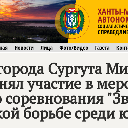
ХАНТЫ-
АВТОНО
СОЦИАЛИСТИЧЕ
СПРАВЕДЛИ
ная
Новости
Лица
Фото/Видео
Газета
Конт
города Сургута М
нял участие в мер
 соревнования "З
кой борьбе среди 