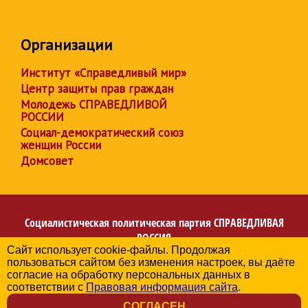
Организации
Институт «Справедливый мир»
Центр защиты прав граждан
Молодежь СПРАВЕДЛИВОЙ
РОССИИ
Социал-демократический союз
женщин России
Домсовет
Социалистическая политическая партия
СПРАВЕДЛИВАЯ
РОССИЯ
Сайт использует cookie-файлы. Продолжая
Региональное отделение партии в Ханты-Мансийском
пользоваться сайтом без изменения настроек, вы даёте
автономном округе – Югре
согласие на обработку персональных данных в
© 2006-2026
соответствии с
Правовая информация сайта
.
Политика в отношении обработки персональных данных
СОГЛАСЕН