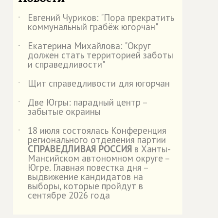
Евгений Чуриков: "Пора прекратить
˙
коммунальный грабёж югорчан"
Екатерина Михайлова: "Округ
˙
должен стать территорией заботы
и справедливости"
Щит справедливости для югорчан
˙
Две Югры: парадный центр –
˙
забытые окраины
18 июля состоялась Конференция
˙
регионального отделения партии
СПРАВЕДЛИВАЯ РОССИЯ
в Ханты-
Мансийском автономном округе –
Югре. Главная повестка дня –
выдвижение кандидатов на
выборы, которые пройдут в
сентябре 2026 года