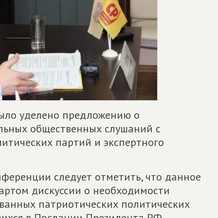
было уделено предложению о
льных общественных слушаний с
литических партий и экспертного
нференции следует отметить, что данное
артом дискуссии о необходимости
ванных патриотических политических
щихся в Послании Президента РФ.