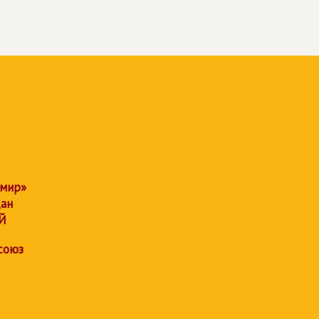
 мир»
дан
Й
союз