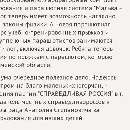
рования и парашютная система "Мальва –
ог теперь имеет возможность наглядно
 законы физики. А новая парашютная
урс учебно-тренировочных прыжков и
группе юных парашютистов занимаются
ти лет, включая девочек. Ребята теперь
ния по прыжкам с парашютом, которые
юменской области.
о ума очередное полезное дело. Надеюсь
тром на благо маленьких югорчан, –
ления партии "СПРАВЕДЛИВАЯ РОССИЯ" в г.
едатель местных справедливороссов я
ы Ваца Анатолия Степановича за
орудования для наших детей.