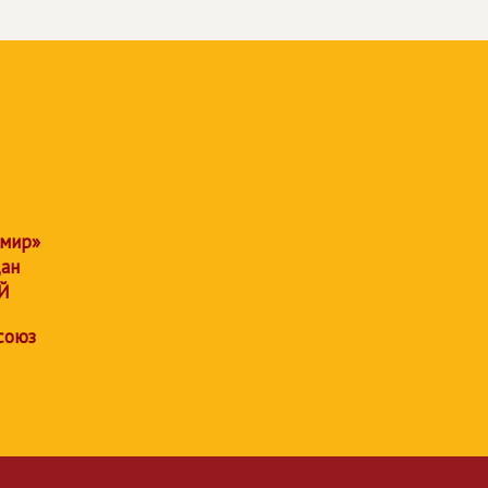
 мир»
дан
Й
союз