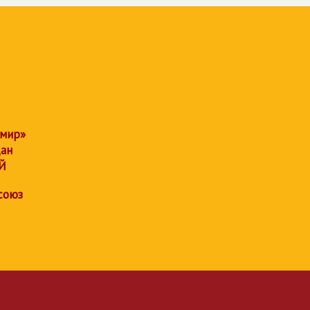
 мир»
дан
Й
союз