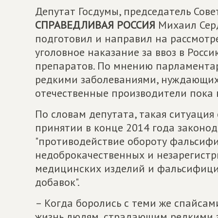
Депутат Госдумы, председатель Сов
СПРАВЕДЛИВАЯ РОССИЯ
Михаил Серд
подготовил и направил на рассмотр
уголовное наказание за ввоз в Росс
препаратов. По мнению парламентар
редкими заболеваниями, нуждающих
отечественные производители пока в
По словам депутата, такая ситуация
принятии в конце 2014 года законо
"противодействие обороту фальсиф
недоброкачественных и незарегистр
медицинских изделий и фальсифици
добавок".
– Когда боролись с теми же спайсам
жизнь людям, страдающим редкими з