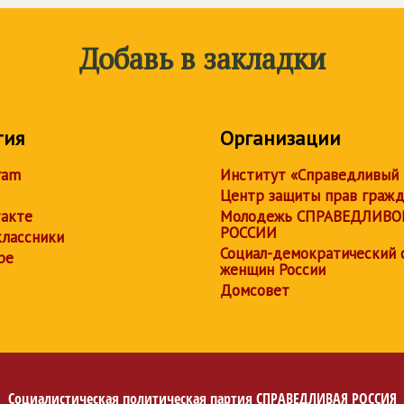
Добавь в закладки
тия
Организации
ram
Институт «Справедливый
Центр защиты прав граж
акте
Молодежь СПРАВЕДЛИВО
РОССИИ
лассники
Социал-демократический 
be
женщин России
Домсовет
Социалистическая политическая партия
СПРАВЕДЛИВАЯ РОССИЯ