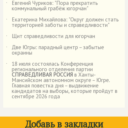
Евгений Чуриков: "Пора прекратить
˙
коммунальный грабёж югорчан"
Екатерина Михайлова: "Округ должен стать
˙
территорией заботы и справедливости"
Щит справедливости для югорчан
˙
Две Югры: парадный центр – забытые
˙
окраины
18 июля состоялась Конференция
˙
регионального отделения партии
СПРАВЕДЛИВАЯ РОССИЯ
в Ханты-
Мансийском автономном округе – Югре.
Главная повестка дня – выдвижение
кандидатов на выборы, которые пройдут в
сентябре 2026 года
Добавь в закладки