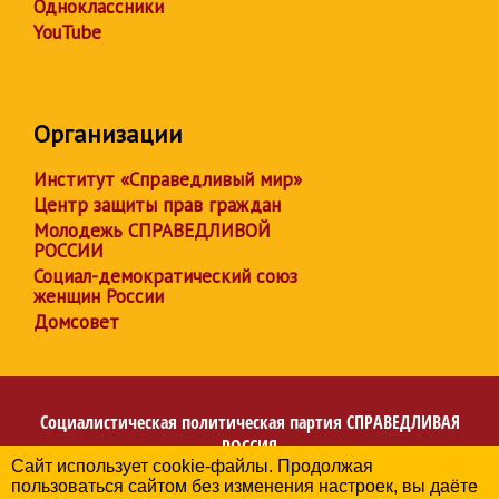
Одноклассники
YouTube
Организации
Институт «Справедливый мир»
Центр защиты прав граждан
Молодежь СПРАВЕДЛИВОЙ
РОССИИ
Социал-демократический союз
женщин России
Домсовет
Социалистическая политическая партия
СПРАВЕДЛИВАЯ
РОССИЯ
Сайт использует cookie-файлы. Продолжая
Региональное отделение партии в Ханты-Мансийском
пользоваться сайтом без изменения настроек, вы даёте
автономном округе – Югре