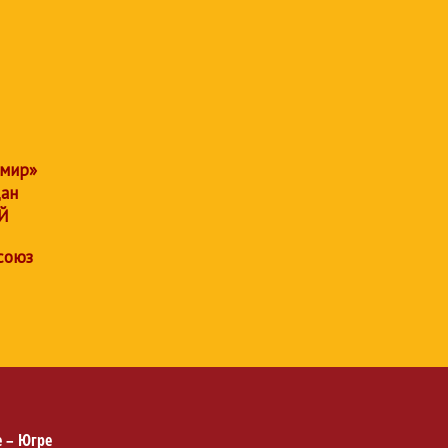
 мир»
дан
Й
союз
 – Югре