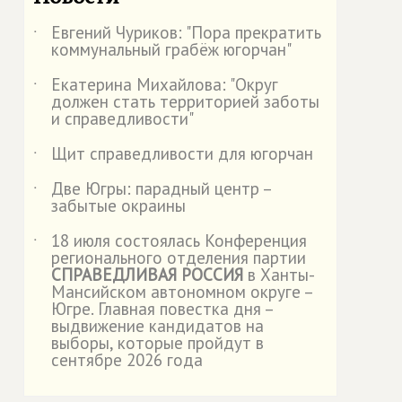
Евгений Чуриков: "Пора прекратить
˙
коммунальный грабёж югорчан"
Екатерина Михайлова: "Округ
˙
должен стать территорией заботы
и справедливости"
Щит справедливости для югорчан
˙
Две Югры: парадный центр –
˙
забытые окраины
18 июля состоялась Конференция
˙
регионального отделения партии
СПРАВЕДЛИВАЯ РОССИЯ
в Ханты-
Мансийском автономном округе –
Югре. Главная повестка дня –
выдвижение кандидатов на
выборы, которые пройдут в
сентябре 2026 года