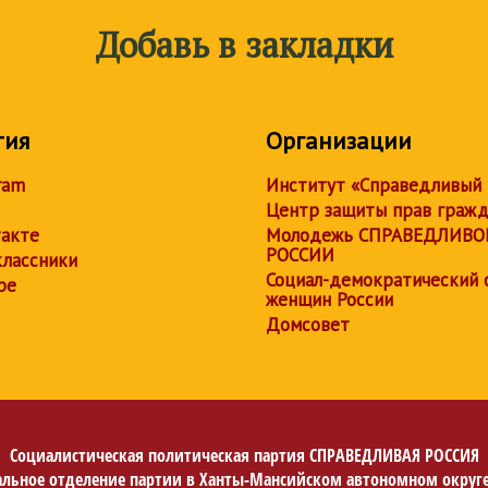
Добавь в закладки
тия
Организации
ram
Институт «Справедливый
Центр защиты прав граж
акте
Молодежь СПРАВЕДЛИВО
РОССИИ
лассники
Социал-демократический 
be
женщин России
Домсовет
Социалистическая политическая партия
СПРАВЕДЛИВАЯ РОССИЯ
альное отделение партии в Ханты-Мансийском автономном округе