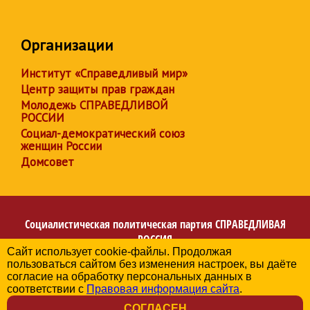
Организации
Институт «Справедливый мир»
Центр защиты прав граждан
Молодежь СПРАВЕДЛИВОЙ
РОССИИ
Социал-демократический союз
женщин России
Домсовет
Социалистическая политическая партия
СПРАВЕДЛИВАЯ
РОССИЯ
Сайт использует cookie-файлы. Продолжая
Региональное отделение партии в Ханты-Мансийском
пользоваться сайтом без изменения настроек, вы даёте
автономном округе – Югре
согласие на обработку персональных данных в
© 2006-2026
соответствии с
Правовая информация сайта
.
Политика в отношении обработки персональных данных
СОГЛАСЕН