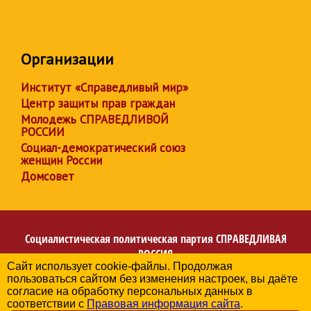
Организации
Институт «Справедливый мир»
Центр защиты прав граждан
Молодежь СПРАВЕДЛИВОЙ
РОССИИ
Социал-демократический союз
женщин России
Домсовет
Социалистическая политическая партия
СПРАВЕДЛИВАЯ
РОССИЯ
Сайт использует cookie-файлы. Продолжая
Региональное отделение партии в Ханты-Мансийском
пользоваться сайтом без изменения настроек, вы даёте
автономном округе – Югре
согласие на обработку персональных данных в
© 2006-2026
соответствии с
Правовая информация сайта
.