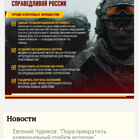
Новости
Евгений Чуриков: "Пора прекратить
˙
коммунальный грабёж югорчан"