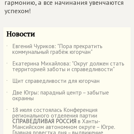
гармонию, а все начинания увенчаются
успехом!
Новости
Евгений Чуриков: "Пора прекратить
˙
коммунальный грабёж югорчан"
Екатерина Михайлова: "Округ должен стать
˙
территорией заботы и справедливости"
Щит справедливости для югорчан
˙
Две Югры: парадный центр – забытые
˙
окраины
18 июля состоялась Конференция
˙
регионального отделения партии
СПРАВЕДЛИВАЯ РОССИЯ
в Ханты-
Мансийском автономном округе – Югре.
Главная повестка дня – выдвижение