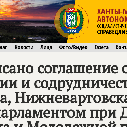
ХАНТЫ-
АВТОНО
СОЦИАЛИСТИЧЕ
СПРАВЕДЛИ
ная
Новости
Лица
Фото/Видео
Газета
Конт
исано соглашение 
ии и содрудничес
а, Нижневартовск
арламентом при 
а и Молодежной п