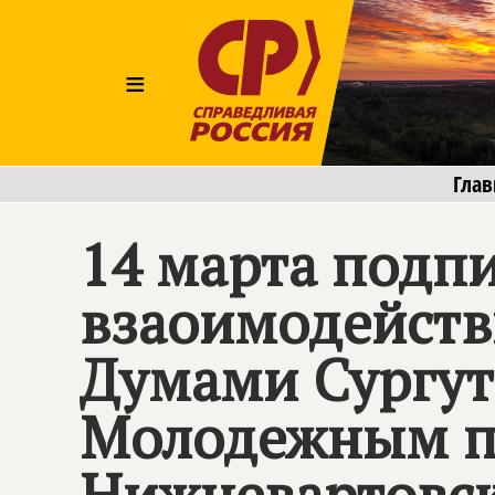
≡
Глав
14 марта подп
взаоимодейств
Думами Сургут
Молодежным п
Нижневартовск