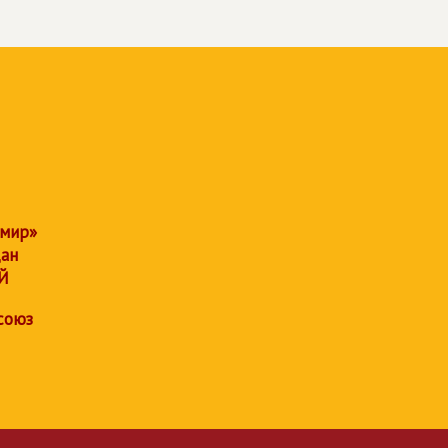
 мир»
дан
Й
союз