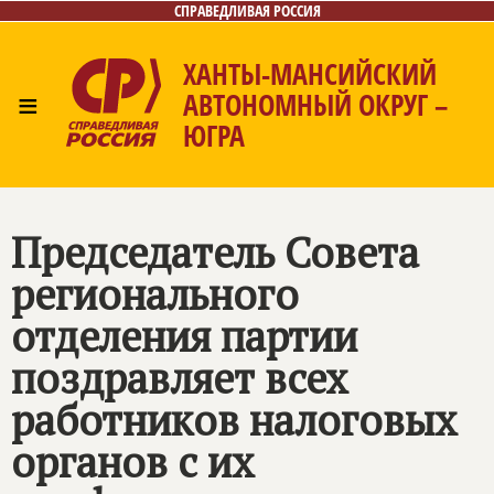
СПРАВЕДЛИВАЯ РОССИЯ
ХАНТЫ-МАНСИЙСКИЙ
≡
АВТОНОМНЫЙ ОКРУГ –
ЮГРА
Главная
Новости
Лица
Фото/Видео
Газета
Контакты
Председатель Совета
регионального
отделения партии
поздравляет всех
работников налоговых
органов с их