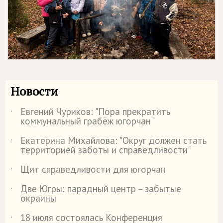
Новости
Евгений Чуриков: "Пора прекратить
˙
коммунальный грабёж югорчан"
Екатерина Михайлова: "Округ должен стать
˙
территорией заботы и справедливости"
Щит справедливости для югорчан
˙
Две Югры: парадный центр – забытые
˙
окраины
18 июля состоялась Конференция
˙