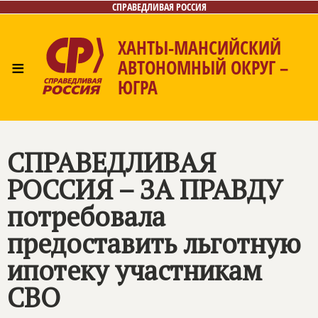
СПРАВЕДЛИВАЯ РОССИЯ
ХАНТЫ-МАНСИЙСКИЙ
≡
АВТОНОМНЫЙ ОКРУГ –
ЮГРА
Главная
Новости
Лица
Фото/Видео
Газета
Контакты
СПРАВЕДЛИВАЯ
РОССИЯ – ЗА ПРАВДУ
потребовала
предоставить льготную
ипотеку участникам
СВО