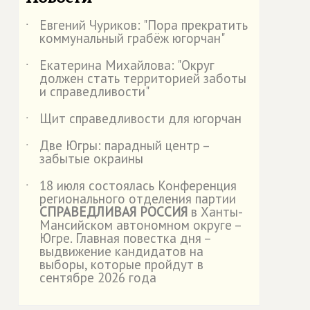
Евгений Чуриков: "Пора прекратить
˙
коммунальный грабёж югорчан"
Екатерина Михайлова: "Округ
˙
должен стать территорией заботы
и справедливости"
Щит справедливости для югорчан
˙
Две Югры: парадный центр –
˙
забытые окраины
18 июля состоялась Конференция
˙
регионального отделения партии
СПРАВЕДЛИВАЯ РОССИЯ
в Ханты-
Мансийском автономном округе –
Югре. Главная повестка дня –
выдвижение кандидатов на
выборы, которые пройдут в
сентябре 2026 года