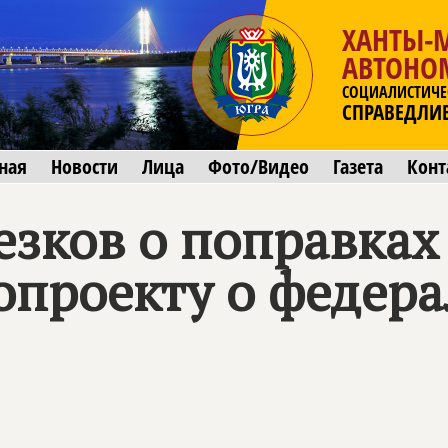
ХАНТЫ-
АВТОНО
СОЦИАЛИСТИЧЕ
СПРАВЕДЛИ
ная
Новости
Лица
Фото/Видео
Газета
Конт
езков о поправка
нопроекту о федер