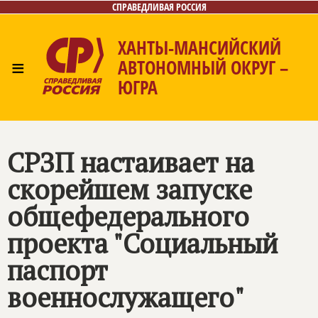
СПРАВЕДЛИВАЯ РОССИЯ
ХАНТЫ-МАНСИЙСКИЙ
≡
АВТОНОМНЫЙ ОКРУГ –
ЮГРА
Главная
Новости
Лица
Фото/Видео
Газета
Контакты
СРЗП настаивает на
скорейшем запуске
общефедерального
проекта "Социальный
паспорт
военнослужащего"