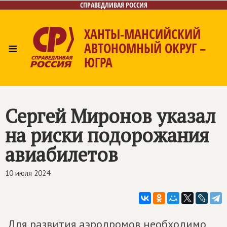
СПРАВЕДЛИВАЯ РОССИЯ
ХАНТЫ-МАНСИЙСКИЙ
≡
АВТОНОМНЫЙ ОКРУГ –
ЮГРА
Главная
Новости
Лица
Фото/Видео
Газета
Контакты
Сергей Миронов указал
на риски подорожания
авиабилетов
10 июля 2024
Для развития аэродромов необходимо