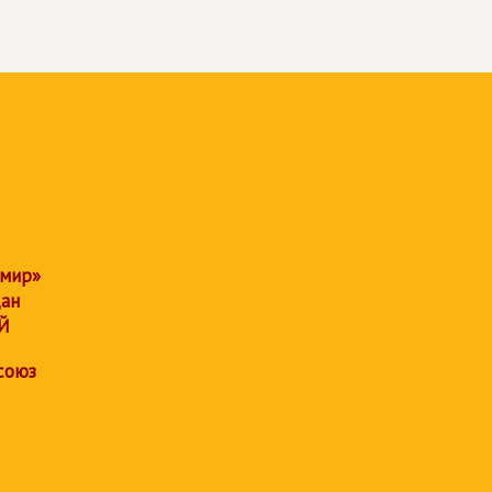
 мир»
дан
Й
союз