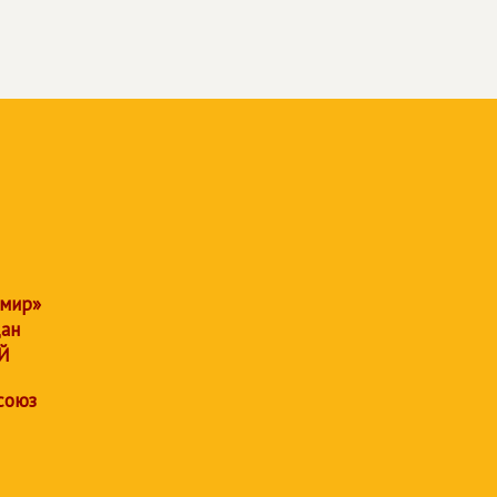
 мир»
дан
Й
союз