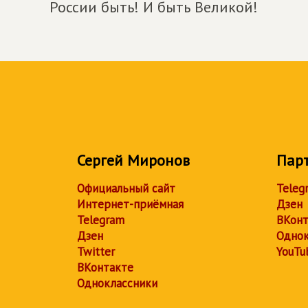
России быть! И быть Великой!
Сергей Миронов
Пар
Официальный сайт
Teleg
Интернет-приёмная
Дзен
Telegram
ВКонт
Дзен
Однок
Twitter
YouTu
ВКонтакте
Одноклассники