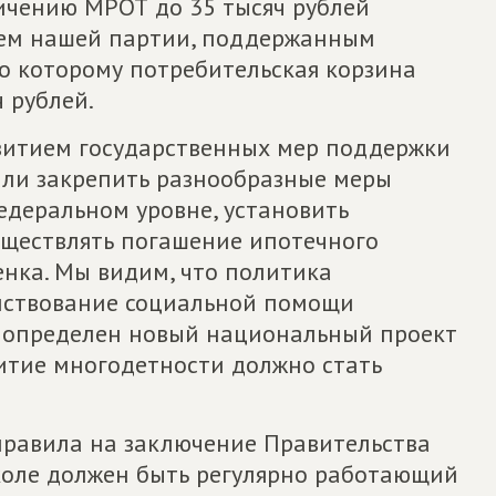
ичению МРОТ до 35 тысяч рублей
ем нашей партии, поддержанным
о которому потребительская корзина
 рублей.
витием государственных мер поддержки
али закрепить разнообразные меры
деральном уровне, установить
уществлять погашение ипотечного
енка. Мы видим, что политика
нствование социальной помощи
ью определен новый национальный проект
звитие многодетности должно стать
аправила на заключение Правительства
школе должен быть регулярно работающий