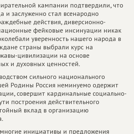
збирательной кампании подтвердили, что
да и заслуженно стал всенародно
аждебные действия, диверсионно-
мационные фейковые инсинуации никак
околебали уверенность нашего народа в
аждане страны выбрали курс на
ржавы-цивилизации на основе
ых и духовных ценностей.
оводством сильного национального
шей Родины Россия неминуемо одержит
ации, совершит кардинальные социально-
ути построения действительного
стойный вклад в организацию
.
т многие инициативы и предложения