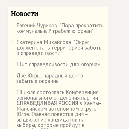
Новости
Евгений Чуриков: "Пора прекратить
˙
коммунальный грабёж югорчан"
Екатерина Михайлова: "Округ
˙
должен стать территорией заботы
и справедливости"
Щит справедливости для югорчан
˙
Две Югры: парадный центр –
˙
забытые окраины
18 июля состоялась Конференция
˙
регионального отделения партии
СПРАВЕДЛИВАЯ РОССИЯ
в Ханты-
Мансийском автономном округе –
Югре. Главная повестка дня –
выдвижение кандидатов на
выборы, которые пройдут в