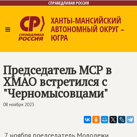
СПРАВЕДЛИВАЯ РОССИЯ
ХАНТЫ-МАНСИЙСКИЙ
≡
АВТОНОМНЫЙ ОКРУГ –
ЮГРА
Главная
Новости
Лица
Фото/Видео
Газета
Контакты
Председатель МСР в
ХМАО встретился с
"Черномысовцами"
08 ноября 2023
7 ноября председатель Молодежи