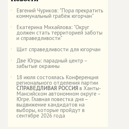
Евгений Чуриков: "Пора прекратить
˙
коммунальный грабёж югорчан"
Екатерина Михайлова: "Округ
˙
должен стать территорией заботы
и справедливости"
Щит справедливости для югорчан
˙
Две Югры: парадный центр –
˙
забытые окраины
18 июля состоялась Конференция
˙
регионального отделения партии
СПРАВЕДЛИВАЯ РОССИЯ
в Ханты-
Мансийском автономном округе –
Югре. Главная повестка дня –
выдвижение кандидатов на
выборы, которые пройдут в
сентябре 2026 года