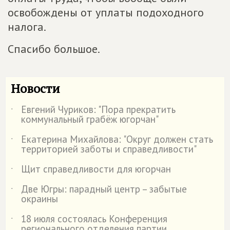
освобождены от уплаты подоходного
налога.
Спасибо большое.
Новости
Евгений Чуриков: "Пора прекратить
˙
коммунальный грабёж югорчан"
Екатерина Михайлова: "Округ должен стать
˙
территорией заботы и справедливости"
Щит справедливости для югорчан
˙
Две Югры: парадный центр – забытые
˙
окраины
18 июля состоялась Конференция
˙
регионального отделения партии