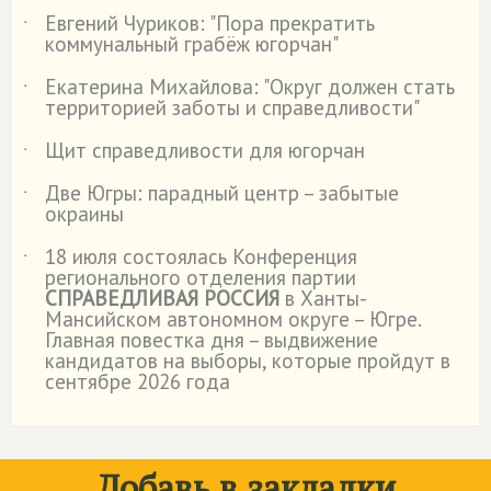
Евгений Чуриков: "Пора прекратить
˙
коммунальный грабёж югорчан"
Екатерина Михайлова: "Округ должен стать
˙
территорией заботы и справедливости"
Щит справедливости для югорчан
˙
Две Югры: парадный центр – забытые
˙
окраины
18 июля состоялась Конференция
˙
регионального отделения партии
СПРАВЕДЛИВАЯ РОССИЯ
в Ханты-
Мансийском автономном округе – Югре.
Главная повестка дня – выдвижение
кандидатов на выборы, которые пройдут в
сентябре 2026 года
Добавь в закладки