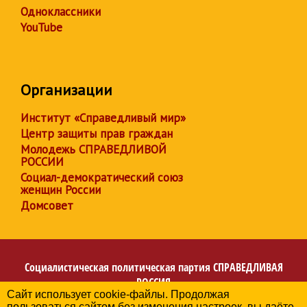
Одноклассники
YouTube
Организации
Институт «Справедливый мир»
Центр защиты прав граждан
Молодежь СПРАВЕДЛИВОЙ
РОССИИ
Социал-демократический союз
женщин России
Домсовет
Социалистическая политическая партия
СПРАВЕДЛИВАЯ
РОССИЯ
Сайт использует cookie-файлы. Продолжая
Региональное отделение партии в Ханты-Мансийском
пользоваться сайтом без изменения настроек, вы даёте