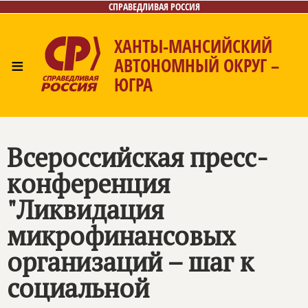
СПРАВЕДЛИВАЯ РОССИЯ
ХАНТЫ-МАНСИЙСКИЙ
≡
АВТОНОМНЫЙ ОКРУГ –
ЮГРА
Главная
Новости
Лица
Фото/Видео
Газета
Контакты
Всероссийская пресс-
конференция
"Ликвидация
микрофинансовых
организаций – шаг к
социальной