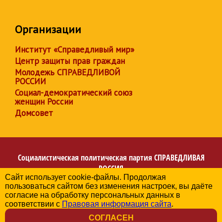
Организации
Институт «Справедливый мир»
Центр защиты прав граждан
Молодежь СПРАВЕДЛИВОЙ
РОССИИ
Социал-демократический союз
женщин России
Домсовет
Социалистическая политическая партия
СПРАВЕДЛИВАЯ
РОССИЯ
Сайт использует cookie-файлы. Продолжая
Региональное отделение партии в Ханты-Мансийском
пользоваться сайтом без изменения настроек, вы даёте
автономном округе – Югре
согласие на обработку персональных данных в
© 2006-2026
соответствии с
Правовая информация сайта
.
Политика в отношении обработки персональных данных
СОГЛАСЕН