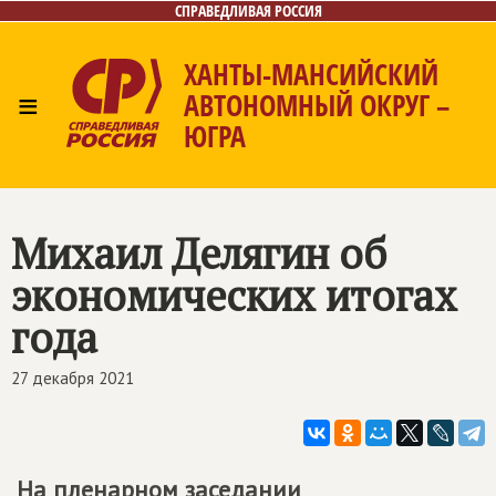
СПРАВЕДЛИВАЯ РОССИЯ
ХАНТЫ-МАНСИЙСКИЙ
≡
АВТОНОМНЫЙ ОКРУГ –
ЮГРА
Главная
Новости
Лица
Фото/Видео
Газета
Контакты
Михаил Делягин об
экономических итогах
года
27 декабря 2021
На пленарном заседании