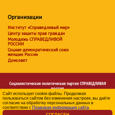
Организации
Институт «Справедливый мир»
Центр защиты прав граждан
Молодежь СПРАВЕДЛИВОЙ
РОССИИ
Социал-демократический союз
женщин России
Домсовет
Социалистическая политическая партия
СПРАВЕДЛИВАЯ
РОССИЯ
Сайт использует cookie-файлы. Продолжая
Региональное отделение партии в Ханты-Мансийском
пользоваться сайтом без изменения настроек, вы даёте
автономном округе – Югре
согласие на обработку персональных данных в
© 2006-2026
соответствии с
Правовая информация сайта
.
Политика в отношении обработки персональных данных
СОГЛАСЕН