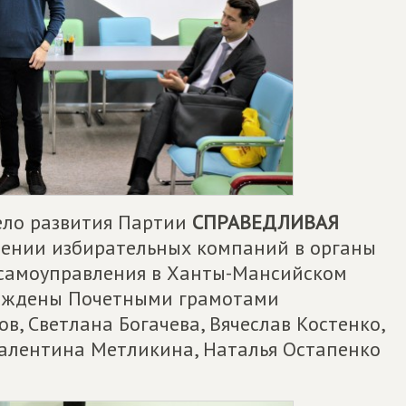
дело развития Партии
СПРАВЕДЛИВАЯ
дении избирательных компаний в органы
 самоуправления в Ханты-Мансийском
раждены Почетными грамотами
в, Светлана Богачева, Вячеслав Костенко,
Валентина Метликина, Наталья Остапенко