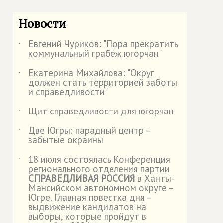
Новости
Евгений Чуриков: "Пора прекратить
˙
коммунальный грабёж югорчан"
Екатерина Михайлова: "Округ
˙
должен стать территорией заботы
и справедливости"
Щит справедливости для югорчан
˙
Две Югры: парадный центр –
˙
забытые окраины
18 июля состоялась Конференция
˙
регионального отделения партии
СПРАВЕДЛИВАЯ РОССИЯ
в Ханты-
Мансийском автономном округе –
Югре. Главная повестка дня –
выдвижение кандидатов на
выборы, которые пройдут в