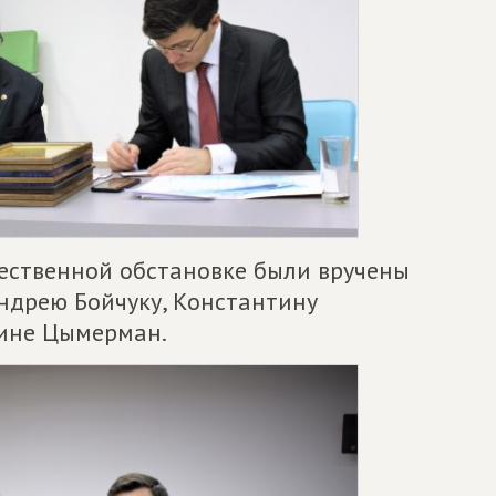
ественной обстановке были вручены
ндрею Бойчуку, Константину
лине Цымерман.