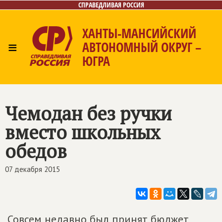
СПРАВЕДЛИВАЯ РОССИЯ
ХАНТЫ-МАНСИЙСКИЙ
≡
АВТОНОМНЫЙ ОКРУГ –
ЮГРА
Главная
Новости
Лица
Фото/Видео
Газета
Контакты
Чемодан без ручки
вместо школьных
обедов
07 декабря 2015
Совсем недавно был принят бюджет