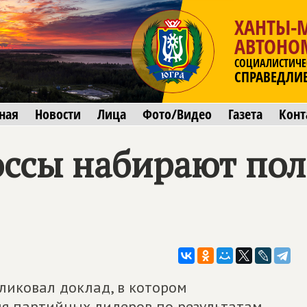
ХАНТЫ-
АВТОНО
СОЦИАЛИСТИЧЕ
СПРАВЕДЛИ
ная
Новости
Лица
Фото/Видео
Газета
Конт
ссы набирают пол
иковал доклад, в котором
я партийных лидеров по результатам