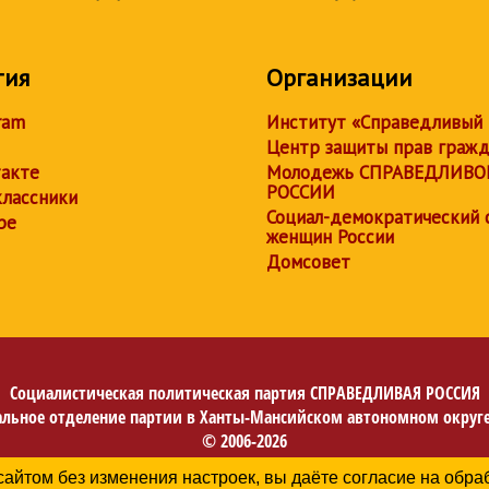
тия
Организации
ram
Институт «Справедливый
Центр защиты прав граж
акте
Молодежь СПРАВЕДЛИВО
РОССИИ
лассники
Социал-демократический 
be
женщин России
Домсовет
Социалистическая политическая партия
СПРАВЕДЛИВАЯ РОССИЯ
альное отделение партии в Ханты-Мансийском автономном округе
© 2006-2026
Политика в отношении обработки персональных данных
сайтом без изменения настроек, вы даёте согласие на обр