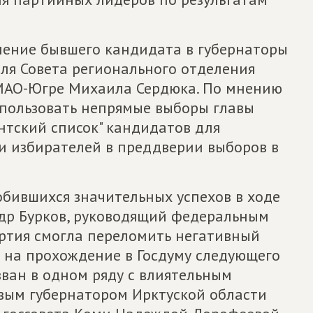
иление бывшего кандидата в губернаторы
еля Совета регионального отделения
АО-Югре Михаила Сердюка. По мнению
использовать непрямые выборы главы
нтский список" кандидатов для
 и избирателей в преддверии выборов в
обившихся значительных успехов в ходе
др Бурков, руководящий федеральным
артия смогла переломить негативный
ь на прохождение в Госдуму следующего
зван в одном ряду с влиятельным
вым губернатором Ирктуской области