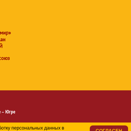
 мир»
дан
Й
союз
 – Югре
аботку персональных данных в
СОГЛАСЕН