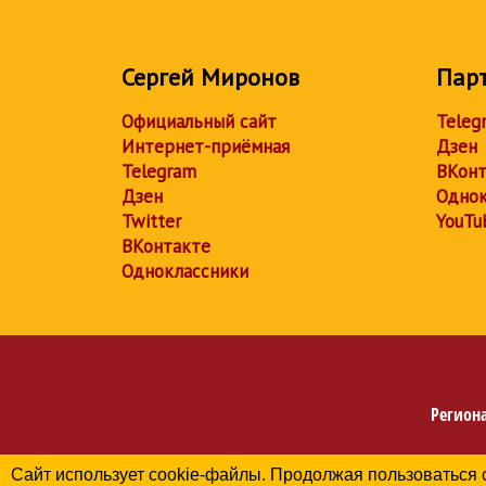
Сергей Миронов
Пар
Официальный сайт
Teleg
Интернет-приёмная
Дзен
Telegram
ВКонт
Дзен
Однок
Twitter
YouTu
ВКонтакте
Одноклассники
Регион
Сайт использует cookie-файлы. Продолжая пользоваться 