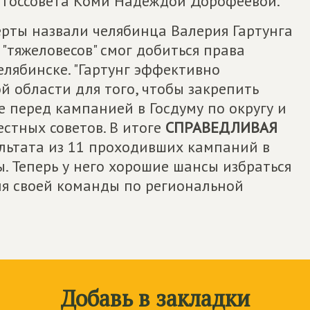
 госсовета Коми Надеждой Дорофеевой.
ерты назвали челябинца Валерия Гартунга
"тяжеловесов" смог добиться права
лябинске. "Гартунг эффективно
 области для того, чтобы закрепить
е перед кампанией в Госдуму по округу и
естных советов. В итоге
СПРАВЕДЛИВАЯ
ультата из 11 проходивших кампаний в
ы. Теперь у него хорошие шансы избраться
ля своей команды по региональной
Добавь в закладки