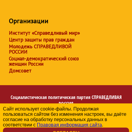
Организации
Институт «Справедливый мир»
Центр защиты прав граждан
Молодежь СПРАВЕДЛИВОЙ
РОССИИ
Социал-демократический союз
женщин России
Домсовет
Социалистическая политическая партия
СПРАВЕДЛИВАЯ
РОССИЯ
Сайт использует cookie-файлы. Продолжая
Региональное отделение партии в Ханты-Мансийском
пользоваться сайтом без изменения настроек, вы даёте
автономном округе – Югре
согласие на обработку персональных данных в
© 2006-2026
соответствии с
Правовая информация сайта
.
Политика в отношении обработки персональных данных