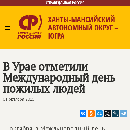
СПРАВЕДЛИВАЯ РОССИЯ
ХАНТЫ-МАНСИЙСКИЙ
≡
АВТОНОМНЫЙ ОКРУГ –
ЮГРА
Главная
Новости
Лица
Фото/Видео
Газета
Контакты
В Урае отметили
Международный день
пожилых людей
01 октября 2015
1 октября, в Международный день