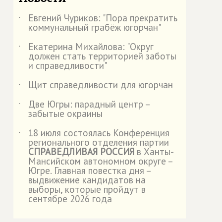
Евгений Чуриков: "Пора прекратить
˙
коммунальный грабёж югорчан"
Екатерина Михайлова: "Округ
˙
должен стать территорией заботы
и справедливости"
Щит справедливости для югорчан
˙
Две Югры: парадный центр –
˙
забытые окраины
18 июля состоялась Конференция
˙
регионального отделения партии
СПРАВЕДЛИВАЯ РОССИЯ
в Ханты-
Мансийском автономном округе –
Югре. Главная повестка дня –
выдвижение кандидатов на
выборы, которые пройдут в
сентябре 2026 года