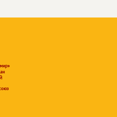
 мир»
дан
Й
союз